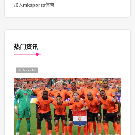
加入
mksports体育
热门资讯