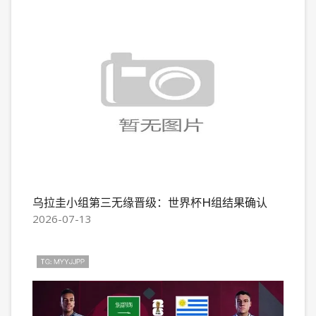
乌拉圭小组第三无缘晋级：世界杯H组结果确认
2026-07-13