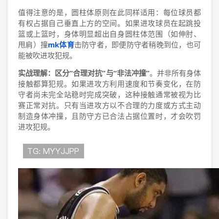
值得注意的是，圆柱体原则在此同样适用：每位球员都
有权占据自己垂直上方的空间。如果进攻球员在起跳投
篮或上篮时，身体明显超出自身圆柱体范围（如伸肘、
甩肩）撞
mk体育
击防守者，即便防守者稍晚到位，也可
能被吹进攻犯规。
实战理解：区分“合理对抗”与“非法冲撞”
。并非所有身体
接触都算犯规。如果进攻方利用速度和节奏变化，在防
守者尚未完全站稳时完成突破，这种接触通常被视为比
赛正常对抗。只有当进攻方以不合理的力度或方式主动
制造身体冲撞，且防守方已合法占据位置时，才会吹罚
进攻犯规。