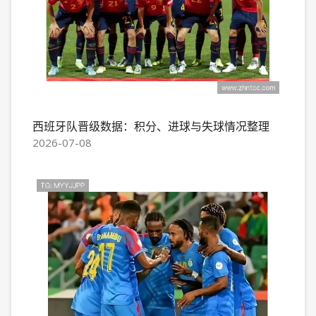
西班牙队晋级数据：积分、进球与失球情况整理
2026-07-08