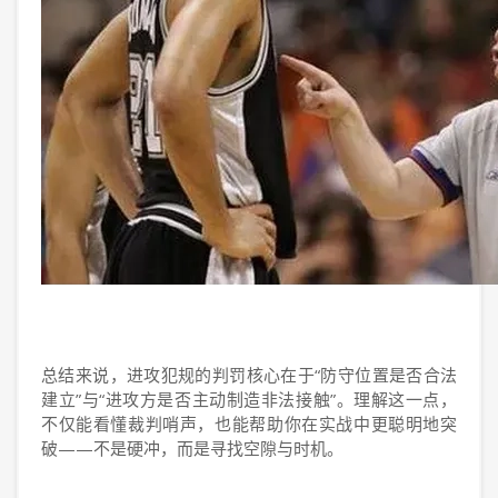
总结来说，进攻犯规的判罚核心在于“防守位置是否合法
建立”与“进攻方是否主动制造非法接触”。理解这一点，
不仅能看懂裁判哨声，也能帮助你在实战中更聪明地突
破——不是硬冲，而是寻找空隙与时机。