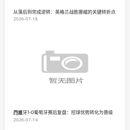
从落后到完成逆转：英格兰战胜挪威的关键转折点
2026-07-18
西班牙1-0葡萄牙赛后复盘：控球优势转化为晋级门票
2026-07-14