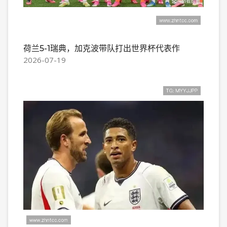
荷兰5-1瑞典，加克波带队打出世界杯代表作
2026-07-19