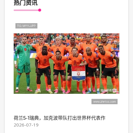
热门资讯
荷兰5-1瑞典，加克波带队打出世界杯代表作
2026-07-19