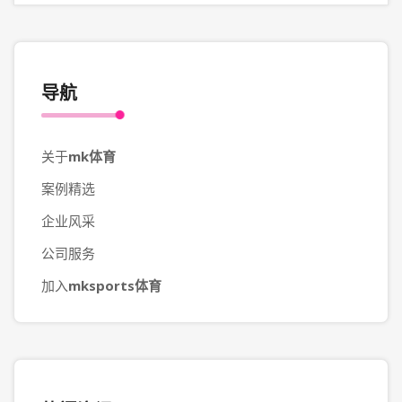
导航
关于
mk体育
案例精选
企业风采
公司服务
加入
mksports体育