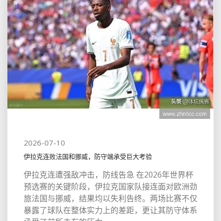
2026-07-10
伊拉克连败法国和挪威，防守端承受巨大考验
伊拉克连遭强敌冲击，防线告急 在2026年世界杯
预选赛的关键阶段，伊拉克国家队接连面对欧洲劲
旅法国与挪威，结果均以失利告终。两场比赛不仅
暴露了球队在整体实力上的差距，更让其防守体系