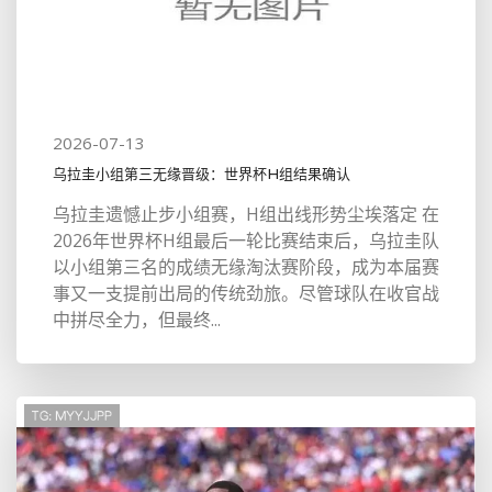
2026-07-13
乌拉圭小组第三无缘晋级：世界杯H组结果确认
乌拉圭遗憾止步小组赛，H组出线形势尘埃落定 在
2026年世界杯H组最后一轮比赛结束后，乌拉圭队
以小组第三名的成绩无缘淘汰赛阶段，成为本届赛
事又一支提前出局的传统劲旅。尽管球队在收官战
中拼尽全力，但最终...