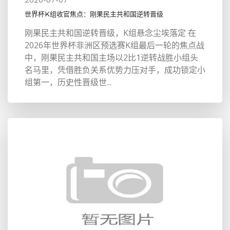
世界杯K组收官焦点：刚果民主共和国逆转晋级
刚果民主共和国逆转晋级，K组悬念尘埃落定 在
2026年世界杯非洲区预选赛K组最后一轮的焦点战
中，刚果民主共和国主场以2比1逆转战胜小组头
名马里，凭借胜负关系优势力压对手，成功锁定小
组第一，历史性晋级世...