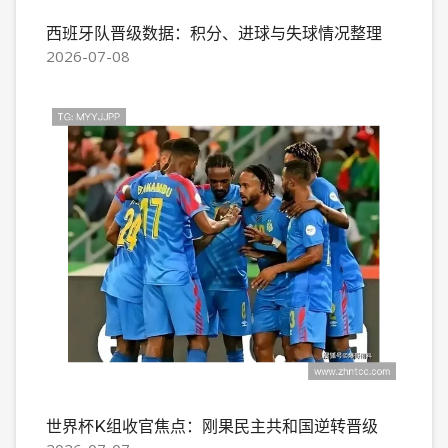
西班牙队晋级数据：积分、进球与失球情况整理
2026-07-08
世界杯K组收官焦点：刚果民主共和国逆转晋级