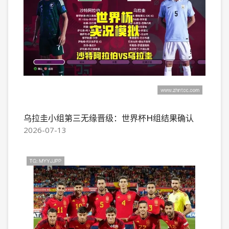
乌拉圭小组第三无缘晋级：世界杯H组结果确认
2026-07-13