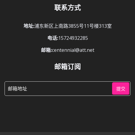
联系方式
地址:
浦东新区上南路3855号11号楼313室
电话:
15724932285
邮箱:
centennial@att.net
邮箱订阅
提交