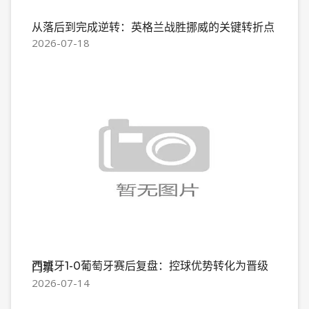
从落后到完成逆转：英格兰战胜挪威的关键转折点
2026-07-18
西班牙1-0葡萄牙赛后复盘：控球优势转化为晋级门票
2026-07-14