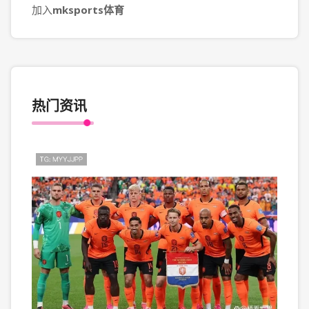
加入
mksports体育
热门资讯