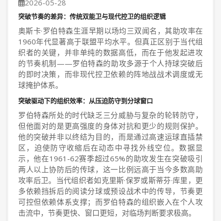
2026-05-28
突破节奏的差异：传统双能卫与现代控卫的组织逻辑
奥斯卡·罗伯特森生涯早期以场均三双闻名，其助攻率在
1960年代显著高于联盟平均水平。但真正区别于当代组
织者的关键，并非单纯的数据高低，而在于他发起进攻
的节奏机制——罗伯特森的助攻多源于个人持球突破后
的即时决策，而非现代控卫依赖的阵地战战术调度或无
球掩护体系。
突破驱动下的组织效率：从压迫防守到分球窗口
罗伯特森所处的时代缺乏三分威胁与复杂的轮转防守，
但他面对的是更高强度的身体对抗和更少的规则保护。
他的突破并非以终结为目的，而是通过高速运球直插禁
区，迫使防守收缩后在动态中寻找外线空位。数据显
示，他在1961-62赛季超过65%的助攻发生在突破吸引
两人以上协防后的传球，这一比例远高于当今多数高助
攻率后卫。当代组织者如克里斯·保罗或斯蒂芬·库里，更
多依赖挡拆后的阅读分球或预设战术中的传导，节奏更
可控但依赖体系支撑；而罗伯特森的组织嵌入在个人攻
击流中，节奏更快、窗口更短，对临场判断要求极高。