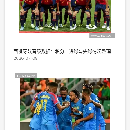
西班牙队晋级数据：积分、进球与失球情况整理
2026-07-08