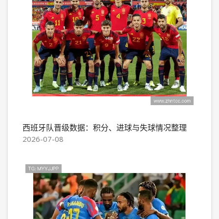
西班牙队晋级数据：积分、进球与失球情况整理
2026-07-08