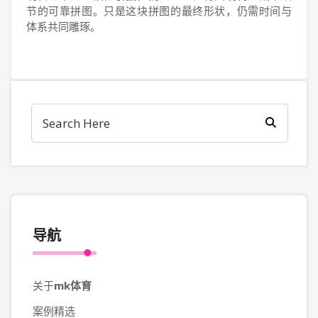
节的可靠拼图。只是这块拼图的最终形状，仍需时间与
体系共同雕琢。
导航
关于
mk体育
案例精选