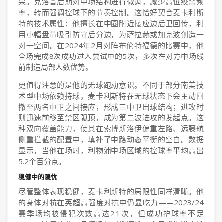
果。克洛普后期对中场结构进行微调，减少高位绞杀频
率，转而强调控球下的节奏控制。这恰好契合麦卡利斯
特的技术属性：他擅长在中圈附近接应边后卫回传，利
用小幅盘带吸引防守后分边，为萨拉赫或加克波创造一
对一空间。在2024年2月对阵布伦特福德的比赛中，他
全场完成8次成功过人尝试中的5次，多次在对方中场线
前制造局部人数优势。
更值得注意的是他的无球跑动意识。不同于部分南美技
术型中场依赖持球，麦卡利斯特在无球状态下会主动回
撤至两名中卫之间接应，形成三中卫出球结构；进攻时
则迅速前移至禁区弧顶，成为第二波进攻的发起点。这
种双向覆盖能力，使其在索博斯洛伊偏重左路、远藤航
侧重拦截的配置中，填补了中路动态平衡的空白。数据
显示，当他在场时，利物浦中场区域的控球率平均高出
5.2个百分点。
稳健中的隐忧
尽管整体表现稳健，麦卡利斯特的局限性同样清晰。他
的身体对抗在英超高强度对抗中仍显吃力——2023/24
赛季场均被侵犯次数高达2.1次，但成功护球率不足