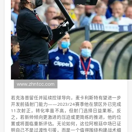
若克洛普留任并延续控球导向，麦卡利斯特有望进一步
开发前插射门能力——2023/24赛季他在禁区外已完成
11次射正，转化率虽不高，但射门选择日益果断。反
之，若新帅倾向更激进的压迫或更简练的推进，他的位
置或将面临重新评估。无论如何，这位阿根廷中场已证
明自己不是过渡性引援，而是一个值得围绕构建战术细