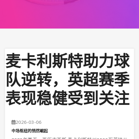
麦卡利斯特助力球
队逆转，英超赛季
表现稳健受到关注
2026-03-06
中场枢纽的悄然崛起