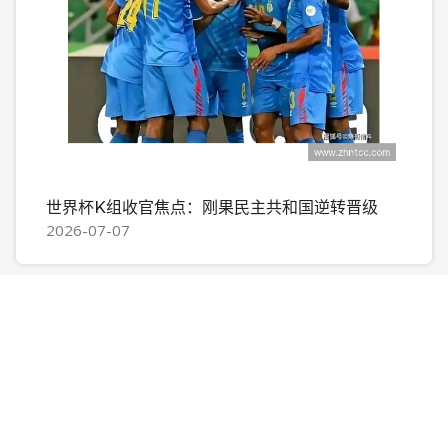
世界杯K组收官焦点：刚果民主共和国逆转晋级
2026-07-07