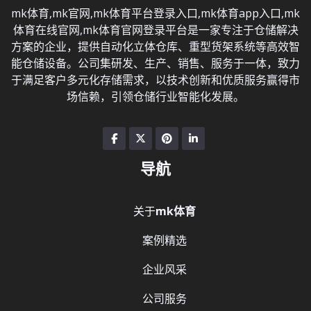
mk体育,mk官网,mk体育平台登录入口,mk体育app入口,mk
体育在线官网,mk体育官网登录平台是一家专注于仓储解决
方案的企业，提供自动化立体仓库、重型货架系统等高效智
能仓储设备。公司集研发、生产、销售、服务于一体，致力
于满足客户多元化存储需求，以技术创新和优质服务赢得市
场信赖，引领仓储行业智能化发展。
导航
关于
mk体育
案例精选
企业风采
公司服务