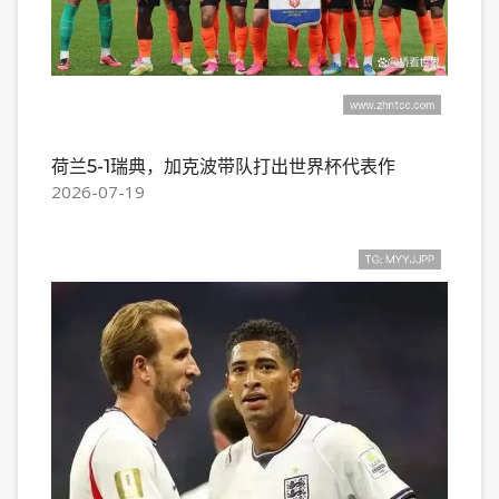
荷兰5-1瑞典，加克波带队打出世界杯代表作
2026-07-19