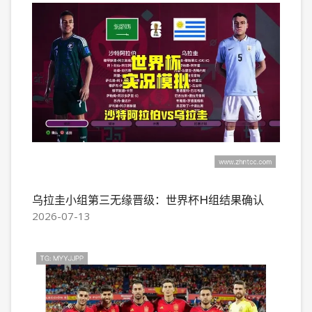
乌拉圭小组第三无缘晋级：世界杯H组结果确认
2026-07-13