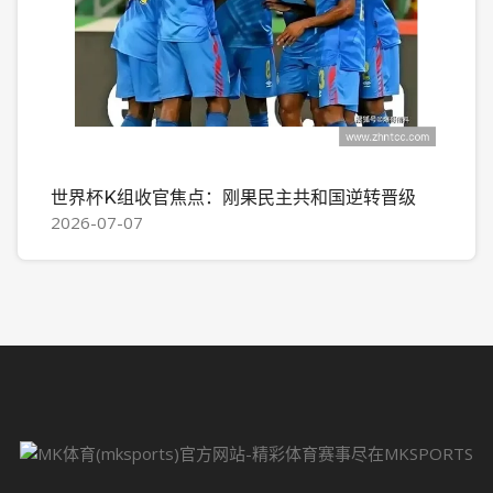
世界杯K组收官焦点：刚果民主共和国逆转晋级
2026-07-07