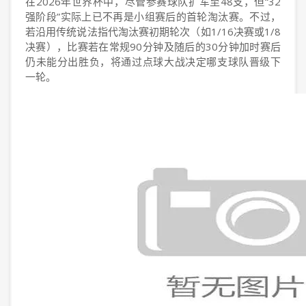
在2026年世界杯中，尽管参赛球队扩军至48支，但“32
强阶段”实际上已不再是小组赛后的首轮淘汰赛。不过，
若沿用传统说法指代淘汰赛初期轮次（如1/16决赛或1/8
决赛），比赛若在常规90分钟及随后的30分钟加时赛后
仍未能分出胜负，将通过点球大战决定哪支球队晋级下
一轮。