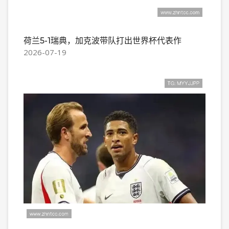
荷兰5-1瑞典，加克波带队打出世界杯代表作
2026-07-19