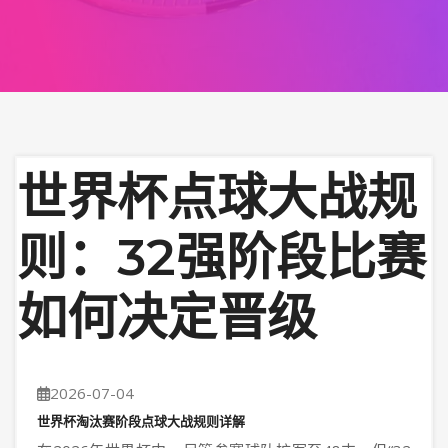
世界杯点球大战规
则：32强阶段比赛
如何决定晋级
2026-07-04
世界杯淘汰赛阶段点球大战规则详解