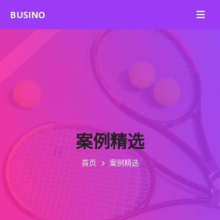
案例精选
首页
案例精选