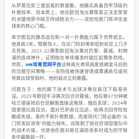
从萨莫拉奖三度加冕的数据看，他确实具备西甲顶级的
扑救效率，但本质上，他在欧冠淘汰赛等真正决定荣誉
的关键场景中缺乏持续统治力——这恰恰是门将冲击金
球奖的核心门槛。
库尔图瓦的静态选位和一对一扑救能力属于世界前五。
他身高2米，臂展惊人，在近门柱封堵和低射反应上几乎
无死角。2021-22赛季欧冠淘汰赛对巴黎、曼城、利物
浦的连续神扑，证明他在单场爆发时能扛起整条防线。
然而，
mk体育官网平台
这种高光表现高度依赖皇马后防
的压缩空间策略——当防线被快速穿透或遭遇高位逼抢
导致出球受阻时，他的弱点立刻暴露。
问题在于：他的脚下技术与出球决策在高压下极易失
误。2023年欧冠半决赛次回合对曼城，他在第67分钟被
哈兰德逼抢后仓促解围直接送角球，随后丢球；2024年
国家德比首回合，面对巴萨高位压迫，他两次回传险些
酿成失球。差的不是扑救数据，而是现代门将必备的“从
门将发起进攻”的能力缺失。这限制了他在控球型强队中
的战术价值，也使他在面对高位逼抢体系时成为防守链
条中最脆弱一环。