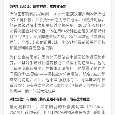
强强对话验证：偶有神迹，常态被压制
库尔图瓦确有高光时刻：2022年欧冠决赛对利物浦完成
9次关键扑救，几乎凭一己之力守住冠军。但更多时候，
他在顶级对决中表现平庸甚至拖后腿。2023年欧冠1/4
决赛次回合对切尔西，他在第84分钟出击冒失被斯特林
打空门得手，直接葬送晋级希望；2024年欧冠半决赛对
拜仁，全场5次被射正丢3球，多次站位靠前被穆西亚拉
和凯恩利用身后空档打穿。
为什么会被限制？因为他习惯站在小禁区线附近压缩角
度，一旦对手通过快速转移或二点插上制造纵深，他的
回追速度和转身灵活性根本无法弥补。这暴露了他作为
门将的“静态思维”——擅长应对单点爆破，却难以应对动
态空间切割。因此，他不是“强队杀手”，而是典型的“体
系球员”：只有在皇马这种以低位防守+快速反击为核心的
体系中，他才能最大化优势。
对比定位：与顶级门将的差距不在扑救，而在战术维度
与阿利松相比，库尔图瓦的扑救成功率（74.2% vs
76.1%）看似接近，但阿利松在利物浦高位防线下的出击