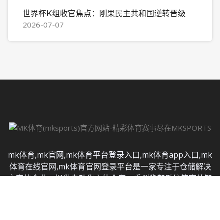
世界杯K组收官焦点：刚果民主共和国逆转晋级
2026-07-07
mk体育,mk官网,mk体育平台登录入口,mk体育app入口,mk
体育在线官网,mk体育官网登录平台是一家专注于仓储解决
方案的企业，提供自动化立体仓库、重型货架系统等高效智
能仓储设备。公司集研发、生产、销售、服务于一体，致力
于满足客户多元化存储需求，以技术创新和优质服务赢得市
场信赖，引领仓储行业智能化发展。