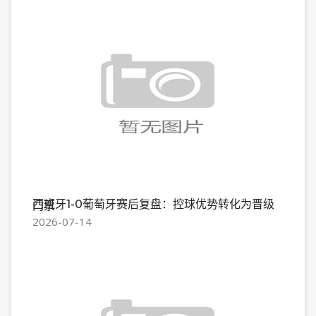
西班牙1-0葡萄牙赛后复盘：控球优势转化为晋级门票
2026-07-14