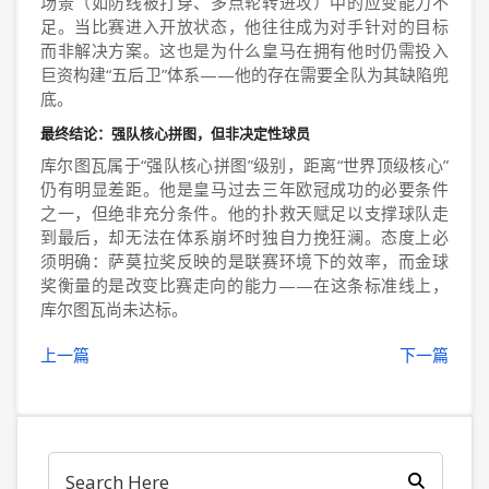
场景（如防线被打穿、多点轮转进攻）中的应变能力不
足。当比赛进入开放状态，他往往成为对手针对的目标
而非解决方案。这也是为什么皇马在拥有他时仍需投入
巨资构建“五后卫”体系——他的存在需要全队为其缺陷兜
底。
最终结论：强队核心拼图，但非决定性球员
库尔图瓦属于“强队核心拼图”级别，距离“世界顶级核心”
仍有明显差距。他是皇马过去三年欧冠成功的必要条件
之一，但绝非充分条件。他的扑救天赋足以支撑球队走
到最后，却无法在体系崩坏时独自力挽狂澜。态度上必
须明确：萨莫拉奖反映的是联赛环境下的效率，而金球
奖衡量的是改变比赛走向的能力——在这条标准线上，
库尔图瓦尚未达标。
上一篇
下一篇