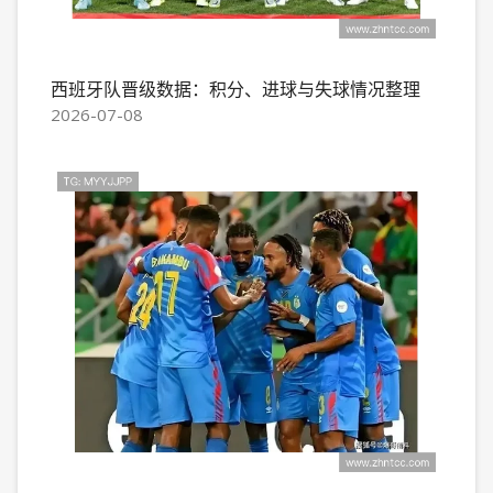
西班牙队晋级数据：积分、进球与失球情况整理
2026-07-08