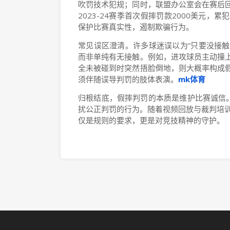
吹罚技术犯规；同时，联盟办公室会在赛后
2023-24赛季首次假摔罚款2000美元
保护比赛真实性，遏制欺骗行为。
常见误区澄清。许多球迷误以为“只要没接触
而非单纯有无接触。例如，进攻球员主动撞
全未被碰到时突然捂脸倒地，则大概率构成
须伴随误导判罚的肢体表演。
mk体育
归根结底，假摔判罚的本质是维护比赛诚信。
扰公正判罚的行为。随着视频回放与裁判培
仅是规则的要求，更是对竞技精神的守护。