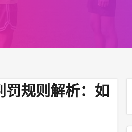
判罚规则解析：如
？