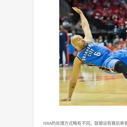
NBA的处理方式略有不同。联盟设有赛后审