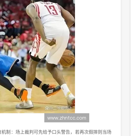
查机制：场上裁判可先给予口头警告，若再次假摔则当场