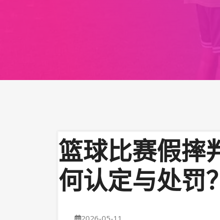
篮球比赛假摔
何认定与处罚
2026-05-11