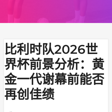
比利时队2026世
界杯前景分析：黄
金一代谢幕前能否
再创佳绩