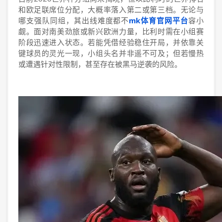
和欧足联席位分配，大概率落入第二或第三档。无论与
哪支强队同组，其出线难度都不
mk体育官网平台
容小
觑。面对南美劲旅或新兴欧洲力量，比利时需在小组赛
阶段迅速进入状态。若能凭借经验稳住开局，并依靠关
键球员的灵光一现，小组头名并非遥不可及；但若慢热
或遭遇针对性限制，甚至存在被黑马逆袭的风险。