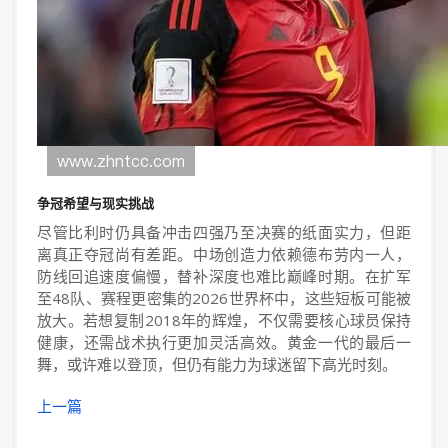
争冠希望与现实挑战
尽管比利时仍具备冲击四强乃至决赛的纸面实力，但距
离真正夺冠尚有差距。中场创造力依赖德布劳内一人，
防线回追速度偏慢，替补深度也难比巅峰时期。在扩军
至48队、赛程更密集的2026世界杯中，这些短板可能被
放大。若想复制2018年的辉煌，不仅需要核心球员保持
健康，还需战术执行更加灵活高效。黄金一代的最后一
舞，或许难以登顶，但仍有能力为球迷留下高光时刻。
上一篇