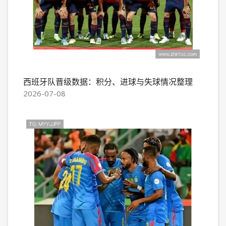
西班牙队晋级数据：积分、进球与失球情况整理
2026-07-08