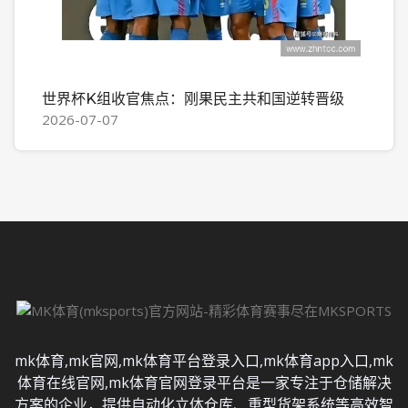
世界杯K组收官焦点：刚果民主共和国逆转晋级
2026-07-07
mk体育,mk官网,mk体育平台登录入口,mk体育app入口,mk
体育在线官网,mk体育官网登录平台是一家专注于仓储解决
方案的企业，提供自动化立体仓库、重型货架系统等高效智