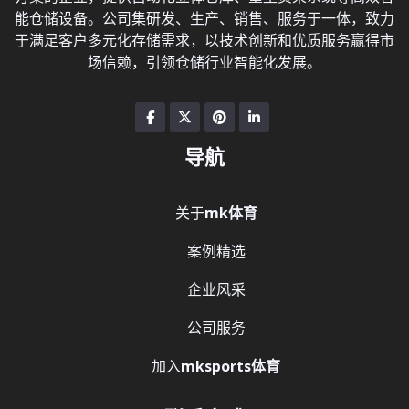
能仓储设备。公司集研发、生产、销售、服务于一体，致力
于满足客户多元化存储需求，以技术创新和优质服务赢得市
场信赖，引领仓储行业智能化发展。
导航
关于
mk体育
案例精选
企业风采
公司服务
加入
mksports体育