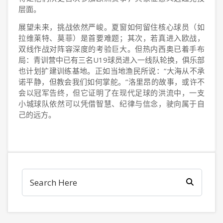
层面。
展望未来，挑战依然严峻。夏窗如何留住核心球员（如
拉维莱特、莫菲）是首要难题；其次，若真进入欧战，
双线作战对阵容深度的考验巨大。但热内西奥已着手布
局：青训营中已有三名U19球员进入一线队轮换，俱乐部
也计划扩建训练基地。正如当地渔民所说：“大海从不承
诺平静，但教会我们如何掌舵。”洛里昂的故事，或许不
会以冠军告终，但它证明了在现代足球的洪流中，一支
小城球队依然可以凭借智慧、纪律与信念，驶向属于自
己的远方。