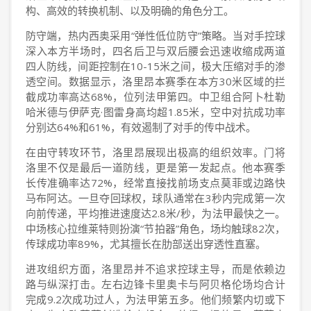
构、高效的转换机制、以及明确的角色分工。
防守端，热内西奥采用“弹性低位防守”策略。当对手控球
深入本方半场时，四名后卫与双后腰会迅速收缩成两道
四人防线，间距控制在10-15米之间，极大压缩对手的渗
透空间。数据显示，洛里昂本赛季在本方30米区域的拦
截成功率高达68%，位列法甲第四。中卫组合阿卜杜勒
哈米德与伊萨克·图雷身高均超1.85米，空中对抗成功率
分别达64%和61%，有效遏制了对手的传中战术。
在由守转攻环节，洛里昂展现出极高的组织效率。门将
洛里不仅是最后一道防线，更是第一发起点。他本赛季
长传准确率达72%，经常直接找前场支点莫菲或边路快
马布阿达。一旦夺回球权，球队通常在3秒内完成第一次
向前传递，平均推进速度达2.8米/秒，为法甲最快之一。
中场核心拉维莱特则扮演“节拍器”角色，场均触球82次，
传球成功率89%，尤其擅长在肋部送出穿透性直塞。
进攻组织方面，洛里昂并不追求控球主导，而是依赖边
路与纵深打击。左右边锋卡里奥卡与阿贝格伦场均合计
完成9.2次成功过人，为法甲第五多。他们频繁内切或下