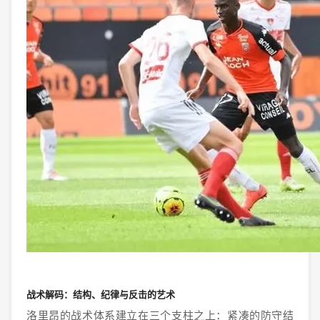
战术解码：结构、纪律与反击的艺术
洛里昂的战术体系建立在三个支柱之上：紧凑的防守结