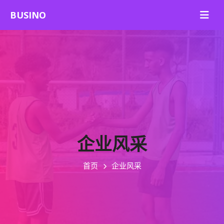
企业风采
首页
企业风采