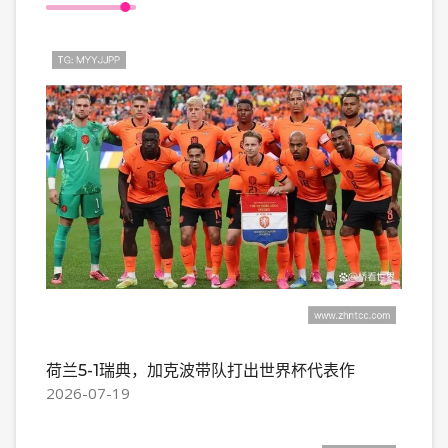
荷兰5-1瑞典，加克波带队打出世界杯代表作
2026-07-19