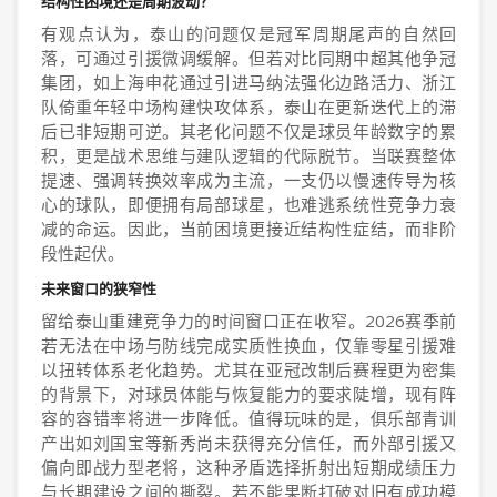
结构性困境还是周期波动？
有观点认为，泰山的问题仅是冠军周期尾声的自然回
落，可通过引援微调缓解。但若对比同期中超其他争冠
集团，如上海申花通过引进马纳法强化边路活力、浙江
队倚重年轻中场构建快攻体系，泰山在更新迭代上的滞
后已非短期可逆。其老化问题不仅是球员年龄数字的累
积，更是战术思维与建队逻辑的代际脱节。当联赛整体
提速、强调转换效率成为主流，一支仍以慢速传导为核
心的球队，即便拥有局部球星，也难逃系统性竞争力衰
减的命运。因此，当前困境更接近结构性症结，而非阶
段性起伏。
未来窗口的狭窄性
留给泰山重建竞争力的时间窗口正在收窄。2026赛季前
若无法在中场与防线完成实质性换血，仅靠零星引援难
以扭转体系老化趋势。尤其在亚冠改制后赛程更为密集
的背景下，对球员体能与恢复能力的要求陡增，现有阵
容的容错率将进一步降低。值得玩味的是，俱乐部青训
产出如刘国宝等新秀尚未获得充分信任，而外部引援又
偏向即战力型老将，这种矛盾选择折射出短期成绩压力
与长期建设之间的撕裂。若不能果断打破对旧有成功模