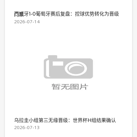
西班牙1-0葡萄牙赛后复盘：控球优势转化为晋级门票
2026-07-14
乌拉圭小组第三无缘晋级：世界杯H组结果确认
2026-07-13