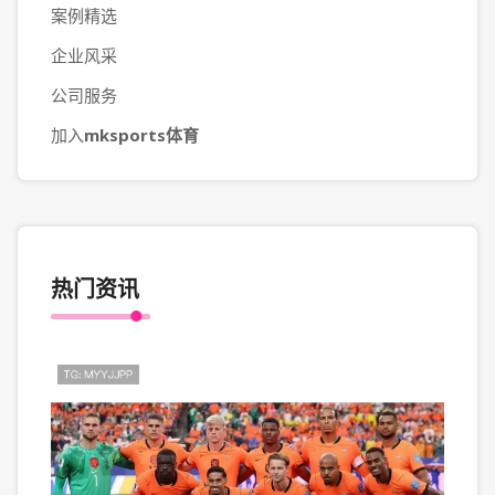
案例精选
企业风采
公司服务
加入
mksports体育
热门资讯