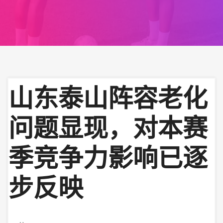
山东泰山阵容老化
问题显现，对本赛
季竞争力影响已逐
步反映