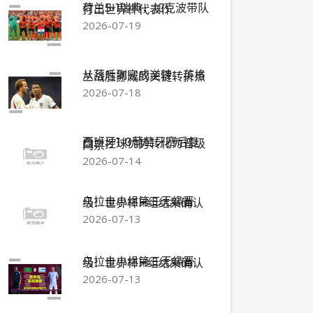
荷兰5-1瑞典，加克波带队打出世界杯代表作
2026-07-19
从落后到完成逆转：英格兰战胜挪威的关键转折点
2026-07-18
西班牙1-0葡萄牙赛后复盘：控球优势转化为晋级门票
2026-07-14
乌拉圭小组第三无缘晋级：世界杯H组结果确认
2026-07-13
乌拉圭小组第三无缘晋级：世界杯H组结果确认
2026-07-13