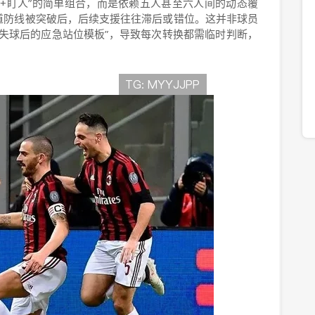
+盯人”的简单组合，而是依赖五人甚至六人间的动态覆
道防线被突破后，后续支援往往滞后或错位。这并非球员
失球后的应急站位模板”，导致每次转换都需临时判断，