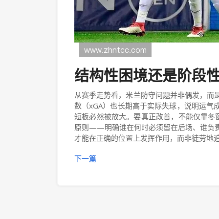
结构性困境还是阶段
从赛季走势看，米兰防守问题并非偶发，而
数（xGA）也长期高于实际失球，说明运气
短板必然被放大。要真正改善，不能仅靠冬窗
原则——明确谁在何时必须留在后场、谁负
才能在正确的位置上发挥作用，而非徒劳地
下一篇