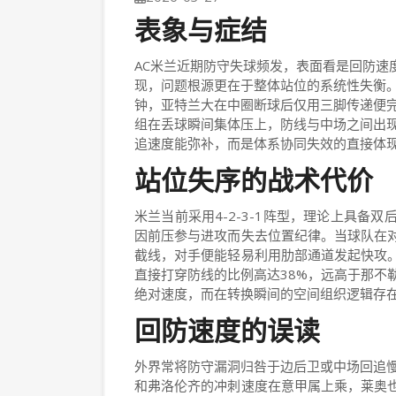
表象与症结
AC米兰近期防守失球频发，表面看是回防速
现，问题根源更在于整体站位的系统性失衡。
钟，亚特兰大在中圈断球后仅用三脚传递便
组在丢球瞬间集体压上，防线与中场之间出现
追速度能弥补，而是体系协同失效的直接体
站位失序的战术代价
米兰当前采用4-2-3-1阵型，理论上具
因前压参与进攻而失去位置纪律。当球队在
截线，对手便能轻易利用肋部通道发起快攻
直接打穿防线的比例高达38%，远高于那不
绝对速度，而在转换瞬间的空间组织逻辑存
回防速度的误读
外界常将防守漏洞归咎于边后卫或中场回追慢
和弗洛伦齐的冲刺速度在意甲属上乘，莱奥